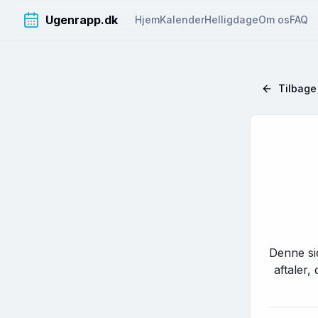
Ugenrapp.dk
Hjem
Kalender
Helligdage
Om os
FAQ
Tilbage 
Denne sid
aftaler,