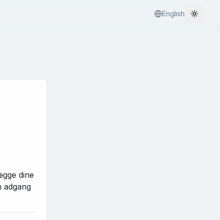
English
Toggle
lægge dine
em adgang