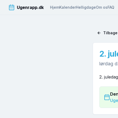
Ugenrapp.dk
Hjem
Kalender
Helligdage
Om os
FAQ
Tilbage 
2. ju
lørdag d
2. juleda
Den
Ug